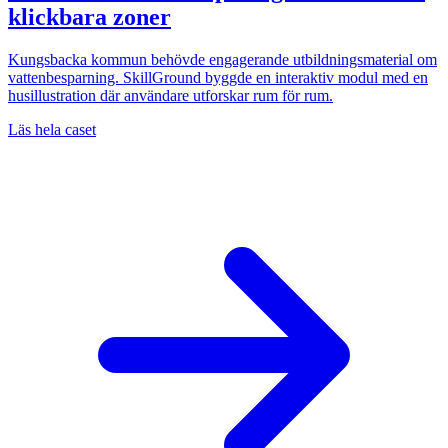
klickbara zoner
Kungsbacka kommun behövde engagerande utbildningsmaterial om
vattenbesparning. SkillGround byggde en interaktiv modul med en
husillustration där användare utforskar rum för rum.
Läs hela caset