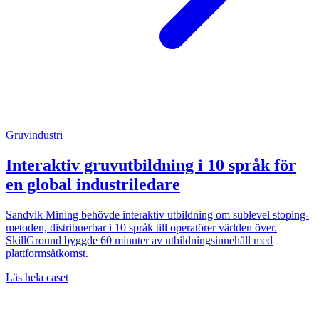
Gruvindustri
Interaktiv gruvutbildning i 10 språk för
en global industriledare
Sandvik Mining behövde interaktiv utbildning om sublevel stoping-
metoden, distribuerbar i 10 språk till operatörer världen över.
SkillGround byggde 60 minuter av utbildningsinnehåll med
plattformsåtkomst.
Läs hela caset