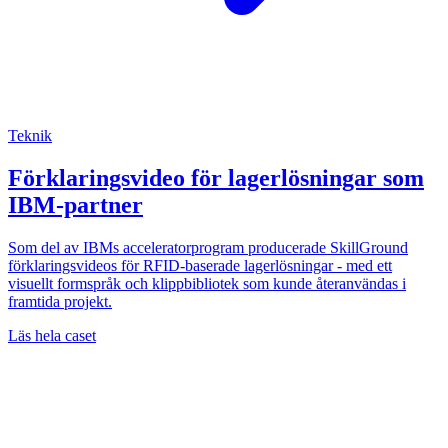
Teknik
Förklaringsvideo för lagerlösningar som
IBM-partner
Som del av IBMs acceleratorprogram producerade SkillGround
förklaringsvideos för RFID-baserade lagerlösningar - med ett
visuellt formspråk och klippbibliotek som kunde återanvändas i
framtida projekt.
Läs hela caset