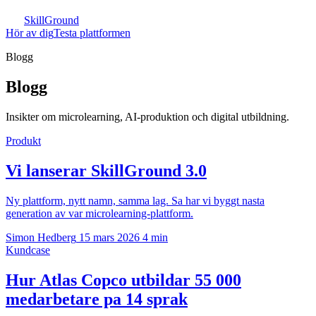
SkillGround
Hör av dig
Testa plattformen
Blogg
Blogg
Insikter om microlearning, AI-produktion och digital utbildning.
Produkt
Vi lanserar SkillGround 3.0
Ny plattform, nytt namn, samma lag. Sa har vi byggt nasta
generation av var microlearning-plattform.
Simon Hedberg
15 mars 2026
4 min
Kundcase
Hur Atlas Copco utbildar 55 000
medarbetare pa 14 sprak